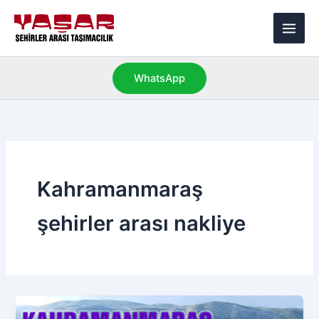
İçeriğe
Main
atla
Men
WhatsApp
Kahramanmaraş
şehirler arası nakliye