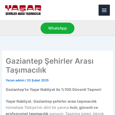
İçeriğe
Main
atla
Men
WhatsApp
Gaziantep Şehirler Arası
Taşımacılık
Yazan
admin
/
23 Şubat 2025
Gaziantep’te Yaşar Nakliyat ile %100 Güvenli Taşının!
Yaşar Nakliyat
,
Gaziantep şehirler arası taşımacılık
hizmetiyle Türkiye’nin dört bir yanına
hızlı, güvenli ve
profesyonel taşımacılık
sunuyor. Taşınma süreci, birçok