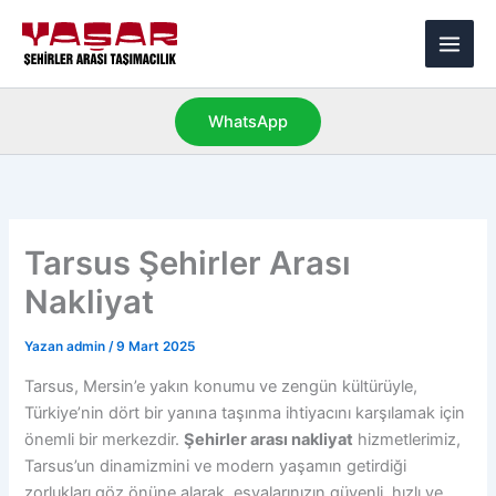
İçeriğe
Main
atla
Men
WhatsApp
Tarsus Şehirler Arası
Nakliyat
Yazan
admin
/
9 Mart 2025
Tarsus, Mersin’e yakın konumu ve zengün kültürüyle,
Türkiye’nin dört bir yanına taşınma ihtiyacını karşılamak için
önemli bir merkezdir.
Şehirler arası nakliyat
hizmetlerimiz,
Tarsus’un dinamizmini ve modern yaşamın getirdiği
zorlukları göz önüne alarak, eşyalarınızın güvenli, hızlı ve