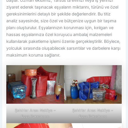
başlar. Uzman ekibimiz, Tarsus’ta evinizi veya iş yerinizi
ziyaret ederek taşınacak eşyaların miktarını, türünü ve özel
gereksinimlerini detaylı bir şekilde değerlendirir. Bu titiz
analiz sayesinde, size özel ve bütçenize uygun bir taşıma
planı oluşturulur. Eşyalarınızın korunması için, kırılgan ve
hassas eşyalarınıza özel koruyucu ambalaj malzemeleri
kullanılarak paketleme işlemi özenle gerçekleştirilir. Böylece,
yolculuk sırasında oluşabilecek sarsıntılar ve darbelere karşı
maksimum koruma sağlanır.
Şehirler Arası Nakliye –
Şehirler Arası Nakliye –
Eşya Paketleme
Eşya Paketleme